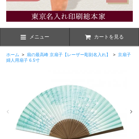
メニュー
カートを見る
ホーム
>
扇の最高峰 京扇子【レーザー彫刻名入れ】
>
京扇子
婦人用扇子 6.5寸