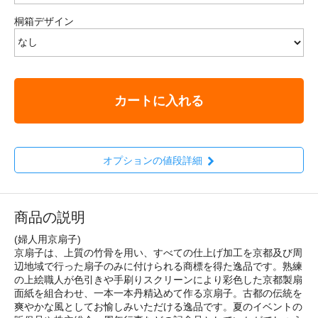
桐箱デザイン
カートに入れる
オプションの値段詳細
商品の説明
(婦人用京扇子)
京扇子は、上質の竹骨を用い、すべての仕上げ加工を京都及び周
辺地域で行った扇子のみに付けられる商標を得た逸品です。熟練
の上絵職人が色引きや手刷りスクリーンにより彩色した京都製扇
面紙を組合わせ、一本一本丹精込めて作る京扇子。古都の伝統を
爽やかな風としてお愉しみいただける逸品です。夏のイベントの