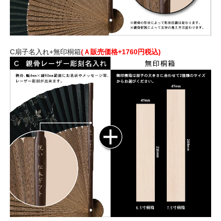
C扇子名入れ+無印桐箱
(Ａ販売価格+1760円税込)