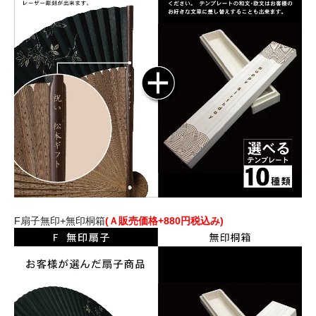
F扇子無印+無印桐箱
(Ａ販売価格+880円税込み)