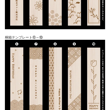
桐箱テンプレート⑥～⑩