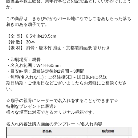
販促品や株主総会、周年行事などの記念品としていかがでしょう
か。
この商品は、きらびやかなパール地になでしこをあしらった落ち
着きのある扇子です。
【全 長】 6.5寸 約19.5cm
【骨 数】 30本
【素 材】 扇骨：唐木竹 扇面：京都製扇面紙 香り付き
・印刷場所：親骨
・名入れ範囲：W4×H60mm
・目安納期：原稿決定後約2週間～3週間
・無印(名入れなし)：ご発注後5日～10日以内に発送
期日納期・ご使用日などございましたらお気軽にご相談くださ
い。
☆扇子の親骨にレーザーで名入れをすることができます☆
特別なプレゼントに最適♪
様々な場面に対応できるオリジナル桐箱です。
名入れ内容は購入画面のテンプレート/名入れ内容