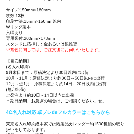
サイズ:150mm×180mm
枚数:13枚
印刷寸法:15mm×150mm以内
Wリング製本
六曜あり
専用袋付:200mm×173mm
スタンドに箔押し：金あるいは銀推奨
※箔色に関しては、ご注文後にお伺いいたします。
【目安納期】
(名入れ印刷)
9月末日まで：原稿決定より30日以内に出荷
10月～11月：原稿決定より約30日～50日以内に出荷
12月～翌1月：原稿決定より約14日～20日以内に出荷
(無印出荷)
ご発注より約10日～14日以内に出荷
＊期日納期、お急ぎの場合は、ご相談くださいませ。
4C名入れ対応 卓プレdeフルカラーはこちらから
東京名入れ印刷総本家では既製品カレンダー約1500種類の取り
扱いをしております。